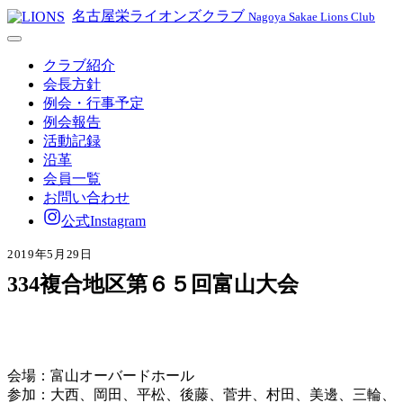
名古屋栄ライオンズクラブ
Nagoya Sakae Lions Club
クラブ紹介
会長方針
例会・行事予定
例会報告
活動記録
沿革
会員一覧
お問い合わせ
公式Instagram
2019年5月29日
334複合地区第６５回富山大会
会場：富山オーバードホール
参加：大西、岡田、平松、後藤、菅井、村田、美邊、三輪、