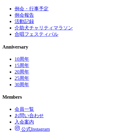
例会・行事予定
例会報告
活動記録
介助犬チャリティマラソン
合唱フェスティバル
Anniversary
10周年
15周年
20周年
25周年
30周年
Members
会員一覧
お問い合わせ
入会案内
公式Instagram