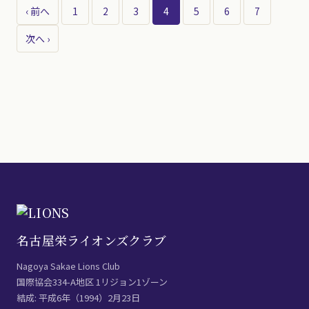
投
‹ 前へ
1
2
3
4
5
6
7
稿
次へ ›
の
ペ
ー
ジ
送
り
名古屋栄ライオンズクラブ
Nagoya Sakae Lions Club
国際協会334-A地区 1リジョン1ゾーン
結成: 平成6年（1994）2月23日