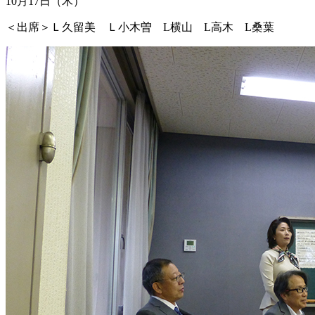
10月17日（木）
＜出席＞Ｌ久留美 Ｌ小木曽 L横山 L高木 L桑葉