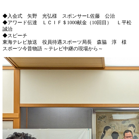
◆入会式 矢野 光弘様 スポンサーL佐藤 公治
◆アワード伝達 ＬＣＩＦ＄1000献金（10回目） Ｌ平松
誠治
◆スピーチ
東海テレビ放送 役員待遇スポーツ局長 森脇 淳 様
スポーツ今昔物語 ～テレビ中継の現場から～