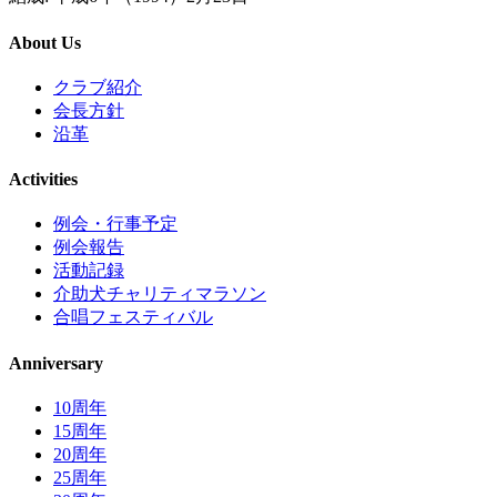
About Us
クラブ紹介
会長方針
沿革
Activities
例会・行事予定
例会報告
活動記録
介助犬チャリティマラソン
合唱フェスティバル
Anniversary
10周年
15周年
20周年
25周年