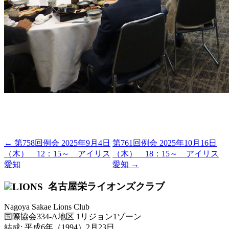
← 第758回例会 2025年9月4日
第761回例会 2025年10月16日
（木） 12：15～ アイリス
（木） 18：15～ アイリス
愛知
愛知 →
名古屋栄ライオンズクラブ
Nagoya Sakae Lions Club
国際協会334-A地区 1リジョン1ゾーン
結成: 平成6年（1994）2月23日