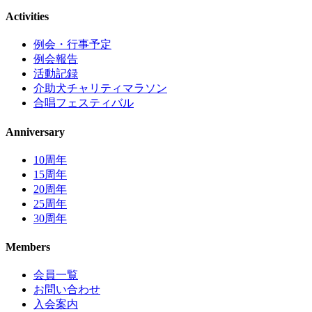
Activities
例会・行事予定
例会報告
活動記録
介助犬チャリティマラソン
合唱フェスティバル
Anniversary
10周年
15周年
20周年
25周年
30周年
Members
会員一覧
お問い合わせ
入会案内