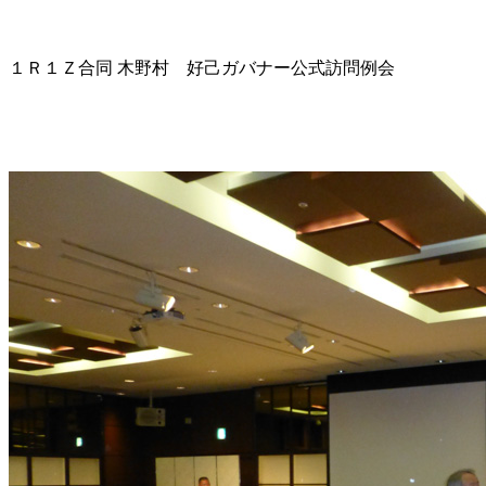
１Ｒ１Ｚ合同 木野村 好己ガバナー公式訪問例会