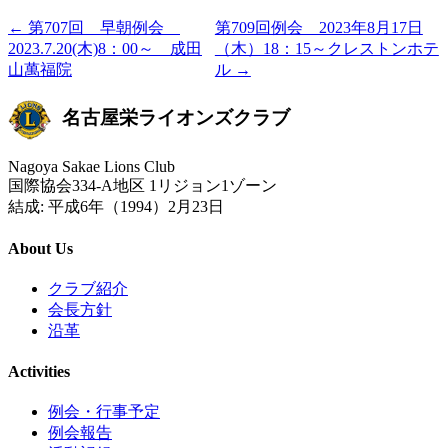
← 第707回 早朝例会
第709回例会 2023年8月17日
2023.7.20(木)8：00～ 成田
（木）18：15～クレストンホテ
山萬福院
ル →
名古屋栄ライオンズクラブ
Nagoya Sakae Lions Club
国際協会334-A地区 1リジョン1ゾーン
結成: 平成6年（1994）2月23日
About Us
クラブ紹介
会長方針
沿革
Activities
例会・行事予定
例会報告