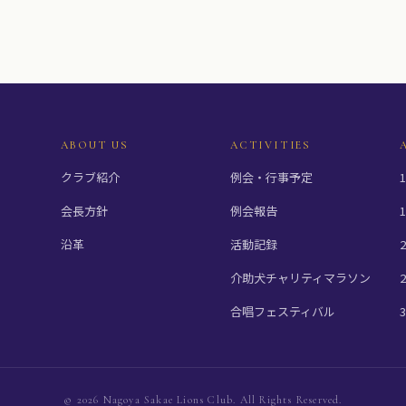
ABOUT US
ACTIVITIES
クラブ紹介
例会・行事予定
会長方針
例会報告
沿革
活動記録
介助犬チャリティマラソン
合唱フェスティバル
© 2026 Nagoya Sakae Lions Club. All Rights Reserved.