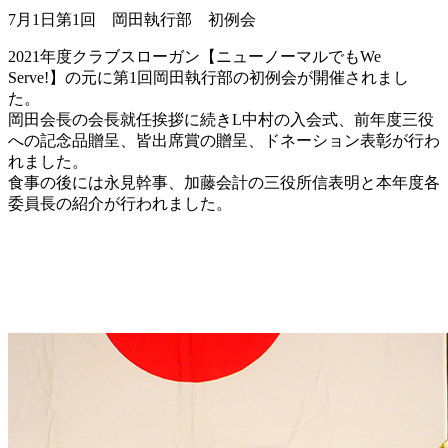
7月1日第1回 岡田執行部 初例会
2021年度クラブスローガン【ニューノーマルでもWe
Serve!】の元に第1回岡田執行部の初例会が開催されまし
た。
岡田会長の会長就任挨拶に続きL中村の入会式、前年度三役
への記念品贈呈、皆出席賞の贈呈、ドネーション表彰が行わ
れました。
食事の後には永見幹事、加藤会計の三役所信表明と本年度各
委員長の紹介が行われました。