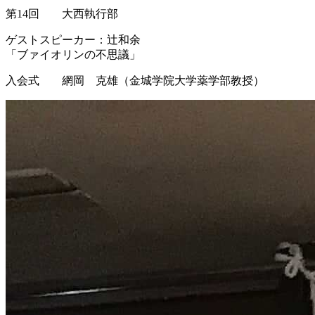
第14回 大西執行部
ゲストスピーカー：辻和余
「ブァイオリンの不思議」
入会式 網岡 克雄（金城学院大学薬学部教授）