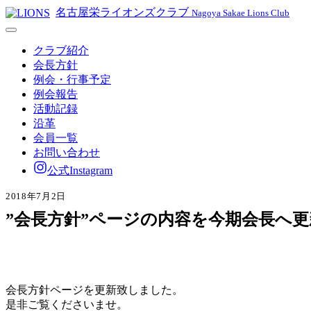
名古屋栄ライオンズクラブ
Nagoya Sakae Lions Club
クラブ紹介
会長方針
例会・行事予定
例会報告
活動記録
沿革
会員一覧
お問い合わせ
公式Instagram
2018年7月2日
”会長方針”ページの内容を今期会長へ
会長方針ページを更新致しました。
是非ご覧くださいませ。