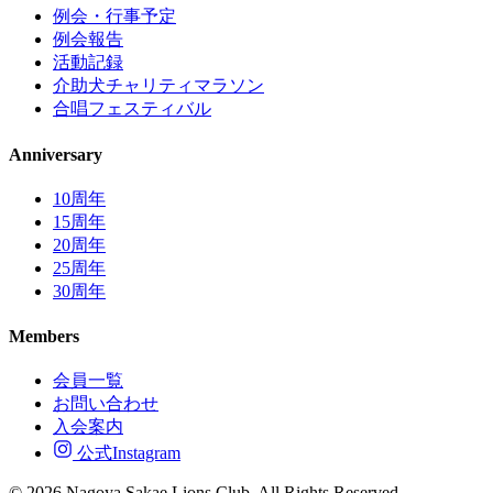
例会・行事予定
例会報告
活動記録
介助犬チャリティマラソン
合唱フェスティバル
Anniversary
10周年
15周年
20周年
25周年
30周年
Members
会員一覧
お問い合わせ
入会案内
公式Instagram
© 2026 Nagoya Sakae Lions Club. All Rights Reserved.