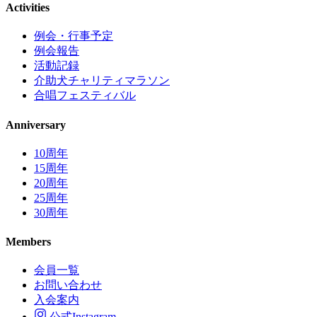
Activities
例会・行事予定
例会報告
活動記録
介助犬チャリティマラソン
合唱フェスティバル
Anniversary
10周年
15周年
20周年
25周年
30周年
Members
会員一覧
お問い合わせ
入会案内
公式Instagram