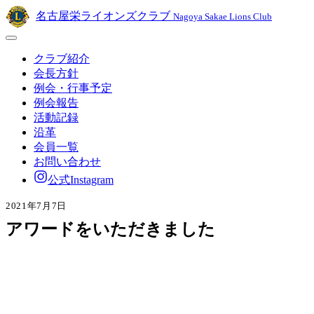
名古屋栄ライオンズクラブ
Nagoya Sakae Lions Club
クラブ紹介
会長方針
例会・行事予定
例会報告
活動記録
沿革
会員一覧
お問い合わせ
公式Instagram
2021年7月7日
アワードをいただきました