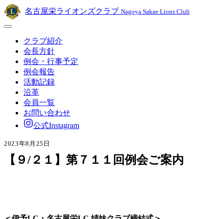
名古屋栄ライオンズクラブ
Nagoya Sakae Lions Club
クラブ紹介
会長方針
例会・行事予定
例会報告
活動記録
沿革
会員一覧
お問い合わせ
公式Instagram
2023年8月25日
【９/２１】第７１１回例会ご案内
＜伊予LC・名古屋栄LC 姉妹クラブ締結式＞