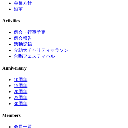
会長方針
沿革
Activities
例会・行事予定
例会報告
活動記録
介助犬チャリティマラソン
合唱フェスティバル
Anniversary
10周年
15周年
20周年
25周年
30周年
Members
会員一覧