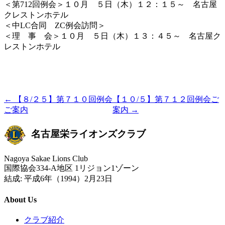
＜第712回例会＞１０月 ５日（木）１２：１５～ 名古屋
クレストンホテル
＜中LC合同 ZC例会訪問＞
＜理 事 会＞１０月 ５日（木）１３：４５～ 名古屋ク
レストンホテル
← 【８/２５】第７１０回例会
【１０/５】第７１２回例会ご
ご案内
案内 →
名古屋栄ライオンズクラブ
Nagoya Sakae Lions Club
国際協会334-A地区 1リジョン1ゾーン
結成: 平成6年（1994）2月23日
About Us
クラブ紹介