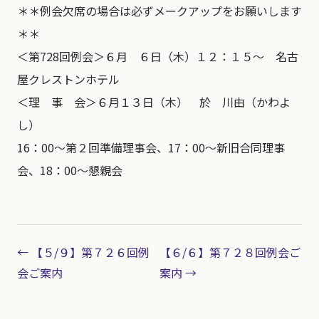
＊＊例会欠席の場合は必ずメークアップをお願いします
＊＊
＜第728回例会＞６月 ６日（木）１２：１５～ 名古
屋クレストンホテル
＜理 事 会＞６月１３日（木） 於 川由（かわよ
し）
16：00～第２回準備理事会、17：00～新旧合同理事
会、18：00～懇親会
← 【５/９】第７２６回例
【６/６】第７２８回例会ご
会ご案内
案内 →