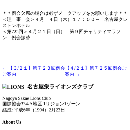
＊＊例会欠席の場合は必ずメークアップをお願いします＊＊
＜理 事 会＞４月 ４日（木）１７：００～ 名古屋クレ
ストンホテル
＜第725回＞４月２１日（日） 第９回チャリティマラソ
ン 例会振替
← 【３/２１】第７２３回例会
【４/２１】第７２５回例会ご
ご案内
案内 →
名古屋栄ライオンズクラブ
Nagoya Sakae Lions Club
国際協会334-A地区 1リジョン1ゾーン
結成: 平成6年（1994）2月23日
About Us