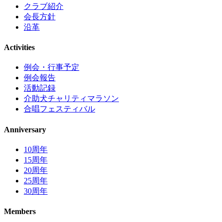
クラブ紹介
会長方針
沿革
Activities
例会・行事予定
例会報告
活動記録
介助犬チャリティマラソン
合唱フェスティバル
Anniversary
10周年
15周年
20周年
25周年
30周年
Members