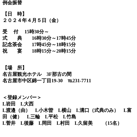
例会振替
【日 時】
２０２４年４月５日（金）
受 付 15時30分～
式 典 16時30分～17時45分
記念茶会 17時45分～18時15分
祝 宴 18時15分～20時15分
【場 所】
名古屋観光ホテル 3F那古の間
名古屋市中区錦一丁目19-30 ℡231-7711
＜登録メンバー＞
L岩田 L大西
L渡邉（由） L小木曽 L横山 L溝口（式典のみ） L富
田（健） L三輪 L平松 L竹島
L菅井 L後藤 L岡田 L村田 L久留美 （15名）