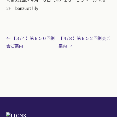
2F banzuet lily
← 【３/４】第６５０回例
【４/８】第６５２回例会ご
会ご案内
案内 →