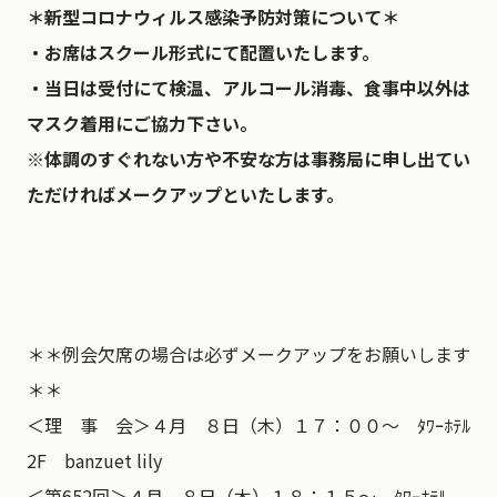
＊新型コロナウィルス感染予防対策について＊
・お席はスクール形式にて配置いたします。
・当日は受付にて検温、アルコール消毒、食事中以外は
マスク着用にご協力下さい。
※体調のすぐれない方や不安な方は事務局に申し出てい
ただければメークアップといたします。
＊＊例会欠席の場合は必ずメークアップをお願いします
＊＊
＜理 事 会＞４月 ８日（木）１７：００～ ﾀﾜｰﾎﾃﾙ
2F banzuet lily
＜第652回＞４月 ８日（木）１８：１５～ ﾀﾜｰﾎﾃﾙ