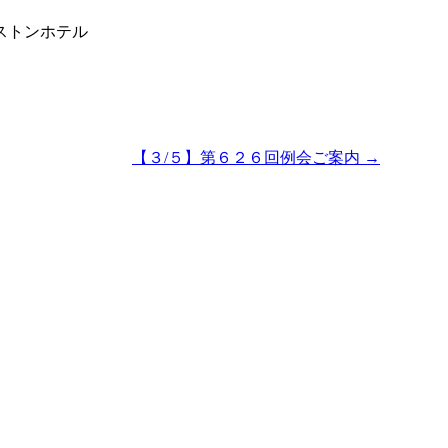
ストンホテル
【３/５】第６２６回例会ご案内 →