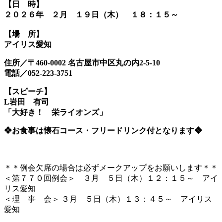
【日 時】
２０２６年 ２月 １９日（木） １８：１５～
【場 所】
アイリス愛知
住所／〒460-0002 名古屋市中区丸の内2-5-10
電話／052-223-3751
【スピーチ】
L岩田 有司
「大好き！ 栄ライオンズ」
❖お食事は懐石コース・フリードリンク付となります❖
＊＊例会欠席の場合は必ずメークアップをお願いします＊＊
＜第７７０回例会＞ ３月 ５日（木）１２：１５～ アイ
リス愛知
＜理 事 会＞ ３月 ５日（木）１３：４５～ アイリス
愛知