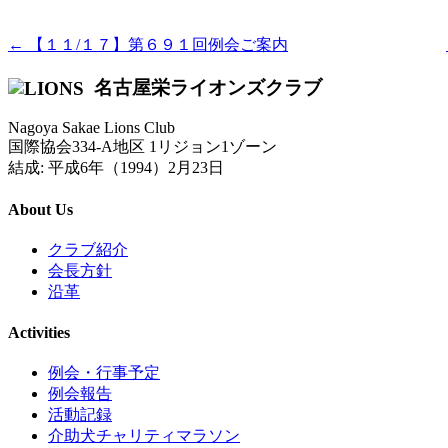
← 【１１/１７】第６９１回例会ご案内
名古屋栄ライオンズクラブ
Nagoya Sakae Lions Club
国際協会334-A地区 1リジョン1ゾーン
結成: 平成6年（1994）2月23日
About Us
クラブ紹介
会長方針
沿革
Activities
例会・行事予定
例会報告
活動記録
介助犬チャリティマラソン