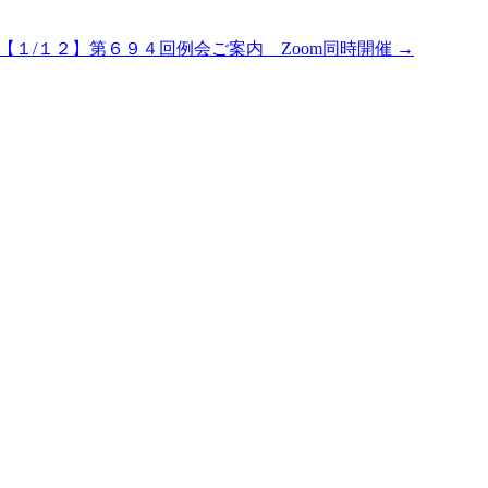
【１/１２】第６９４回例会ご案内 Zoom同時開催 →