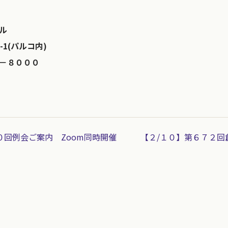
ル
1(パルコ内)
－８０００
０回例会ご案内 Zoom同時開催
【２/１０】第６７２回