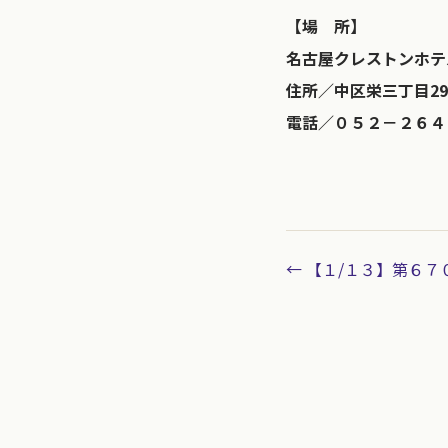
【場 所】
名古屋クレストンホテ
住所／中区栄三丁目29-
電話／０５２－２６４
← 【１/１３】第６７